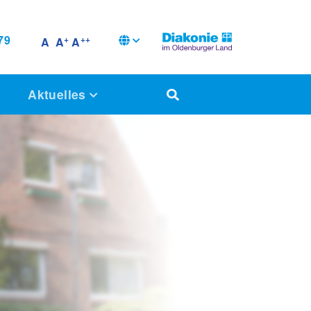
79
+
++
A
A
A
t
Aktuelles