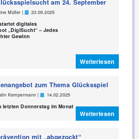
Glücksspielsucht am 24. September
ine Müller |
23.09.2025
artet digitales
ot „DigiSucht“ – Jedes
chter Gewinn
Weiterlesen
enangebot zum Thema Glücksspiel
rstin Kempermann |
14.02.2025
m letzten Donnerstag im Monat
Weiterlesen
rävention mit „abgezockt“